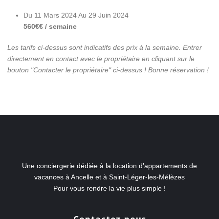
Du 11 Mars 2024 Au 29 Juin 2024
560€€ / semaine
Les tarifs ci-dessus sont indicatifs des prix à la semaine. Entrer
directement en contact avec le propriétaire en cliquant sur le
bouton "Contacter le propriétaire" ci-dessus ! Bonne réservation !
Une conciergerie dédiée à la location d’appartements de
vacances à Ancelle et à Saint-Léger-les-Mélèzes
Pour vous rendre la vie plus simple !